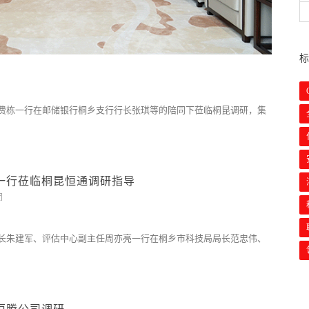
长费栋一行在邮储银行桐乡支行行长张琪等的陪同下莅临桐昆调研，集
一行莅临桐昆恒通调研指导
闭
处长朱建军、评估中心副主任周亦亮一行在桐乡市科技局局长范忠伟、