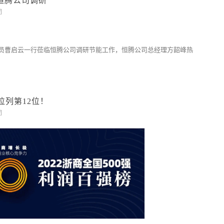
恒腾公司调研
闭
研员曹启云一行莅临恒腾公司调研节能工作，恒腾公司总经理方韶峰热
位列第12位！
闭