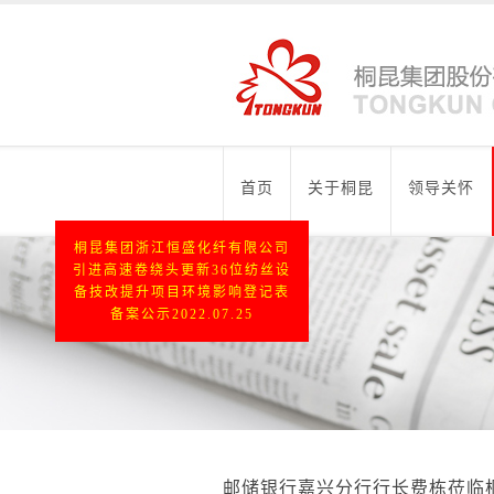
首页
关于桐昆
领导关怀
桐昆集团浙江恒盛化纤有限公司
引进高速卷绕头更新36位纺丝设
备技改提升项目环境影响登记表
备案公示2022.07.25
邮储银行嘉兴分行行长费栋莅临