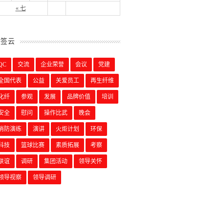
« 七
标签云
QC
交流
企业荣誉
会议
党建
全国代表
公益
关爱员工
再生纤维
化纤
参观
发展
品牌价值
培训
安全
慰问
操作比武
晚会
消防演练
演讲
火炬计划
环保
科技
篮球比赛
素质拓展
考察
联谊
调研
集团活动
领导关怀
领导视察
领导调研