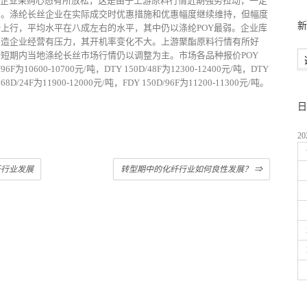
游企业采购心态有所放松，这是由于上游原料行情近期强势拉动，一定
加。涤纶长丝企业在实际成交时优惠措施和优惠幅度继续维持，但幅度
上行，平均水平在八成左右的水平，其中仍以涤纶POY最弱。企业库
织造企业经营有压力，其开机率变化不大。上游聚酯原料行情有所好
短期内当地涤纶长丝市场行情仍以调整为主。市场各品种报价POY
/96F为10600-10700元/吨，DTY 150D/48F为12300-12400元/吨，DTY
68D/24F为11900-12000元/吨，FDY 150D/96F为11200-11300元/吨。
2
化纤行业发展
转型期中的化纤行业如何良性发展？
⇒