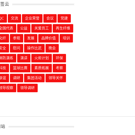
标签云
QC
交流
企业荣誉
会议
党建
全国代表
公益
关爱员工
再生纤维
化纤
参观
发展
品牌价值
培训
安全
慰问
操作比武
晚会
消防演练
演讲
火炬计划
环保
科技
篮球比赛
素质拓展
考察
联谊
调研
集团活动
领导关怀
领导视察
领导调研
网站