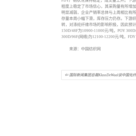
FDY产销状况保持稳定，成交量上升。下
程度上稳定了市场信心，其采购量有所增
明显减弱，企业产销率总体与上周相比有所
存量本周小幅下滑，库存压力仍存。下游
转，对涤纶纤维市场的影响积极，因此预计
150D/48F为10900-11000元/吨，POY 300D
300D/96F(网络)为12100-12200元/吨，FDY 
来源：中国纺织网
⇐
国际新闻集团总裁KlassDeWaal谈中国